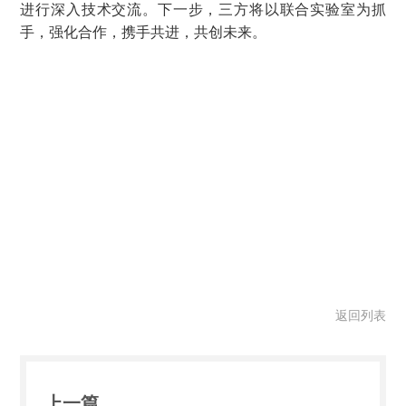
进行深入技术交流。下一步，三方将以联合实验室为抓
手，强化合作，携手共进，共创未来。
返回列表
上一篇