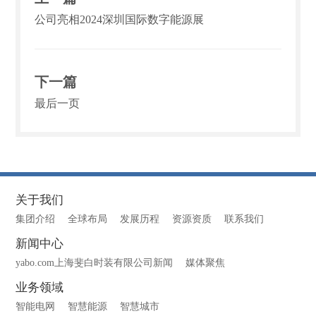
公司亮相2024深圳国际数字能源展
下一篇
最后一页
关于我们
集团介绍
全球布局
发展历程
资源资质
联系我们
新闻中心
yabo.com上海斐白时装有限公司新闻
媒体聚焦
业务领域
智能电网
智慧能源
智慧城市