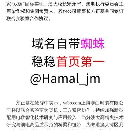
家“双碳”目标实现。
澳大校长宋永华、澳电执行委员会主
席梁华权和集团负责人、股份公司董事长方正基共同签订
联合实验室合作协议
。
方正基在致辞中表示，yabo.com上海斐白时装有限公
司将以联合实验室为契机，三方紧密协作，持续加强新型
配用电数智化技术研究与应用投入，当好澳大高精尖技术
研究与澳电高品质示范的桥梁和纽带，为粤港澳大湾区乃