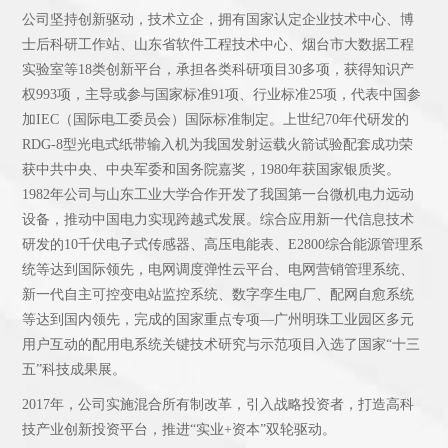
公司坚持创新驱动，技术立企，拥有国家认定企业技术中心、博
士后科研工作站、山东省软件工程技术中心、烟台市大数据工程
实验室等18类创新平台，承担各类科研项目30多项，获得知识产
权993项，主导或参与国家标准91项、行业标准25项，代表中国参
加IEC（国际电工委员会）国际标准制定。上世纪70年代研发的
RDG-8型光电式纸带输入机为我国发射运载火箭试验配套成功荣
获中共中央、中央军委和国务院嘉奖，1980年获国家银质奖。
1982年公司与山东工业大学合作开发了我国第一台微机电力远动
设备，推动中国电力实现跨越式发展。综合应用新一代信息技术
研发的10千伏电子式传感器、高压电能表、E2800综合能源管理系
统等达到国际领先，电网调度弹性云平台、电网营销管理系统、
新一代自主可控变电站监控系统、数字孪生电厂、配网自愈系统
等达到国内领先，完成的国家重点专项—广州明珠工业园区多元
用户互动的配用电系统关键技术研究与示范项目入选了国家“十三
五”科技成果展。
2017年，公司实施混合所有制改革，引入战略投资者，打造高科
技产业创新投资平台，推进“实业+资本”双轮驱动。