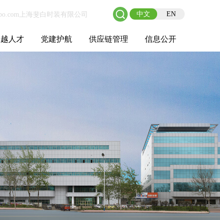
中文
EN
卓越人才
党建护航
供应链管理
信息公开
士后工作站
人才理念
职业成长
校园招聘
社会招聘
招聘动态
党建在线
教育实践
供应链介绍
供应链合作
基本信息
管理架构
人事薪酬
经营成果
重大事项